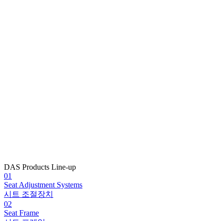
DAS Products Line-up
01
Seat Adjustment Systems
시트 조절장치
02
Seat Frame