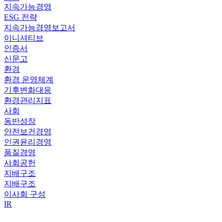
지속가능경영
ESG 전략
지속가능경영보고서
이니셔티브
인증서
신문고
환경
환경 운영체계
기후변화대응
환경관리지표
사회
동반성장
안전보건경영
인권윤리경영
품질경영
사회공헌
지배구조
지배구조
이사회 구성
IR