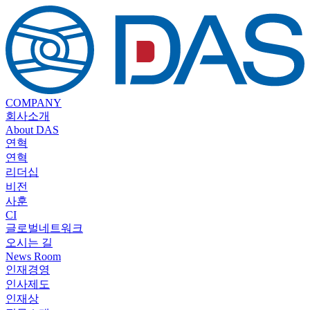
COMPANY
회사소개
About DAS
연혁
연혁
리더십
비전
사훈
CI
글로벌네트워크
오시는 길
News Room
인재경영
인사제도
인재상