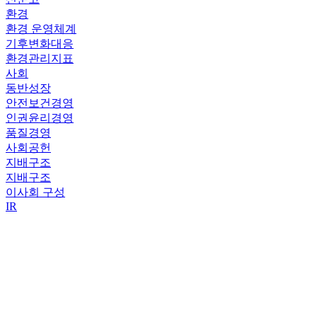
환경
환경 운영체계
기후변화대응
환경관리지표
사회
동반성장
안전보건경영
인권윤리경영
품질경영
사회공헌
지배구조
지배구조
이사회 구성
IR